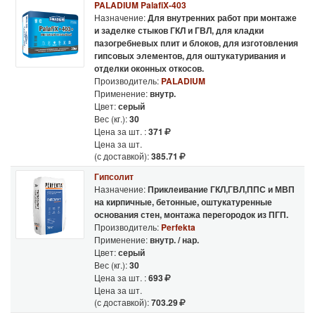
PALADIUM PalafiX-403
Назначение:
Для внутренних работ при монтаже
и заделке стыков ГКЛ и ГВЛ, для кладки
пазогребневых плит и блоков, для изготовления
гипсовых элементов, для оштукатуривания и
отделки оконных откосов.
Производитель:
PALADIUM
Применение:
внутр.
Цвет:
серый
Вес (кг.):
30
Цена за шт. :
371
Цена за шт.
(с доставкой):
385.71
Гипсолит
Назначение:
Приклеивание ГКЛ,ГВЛ,ППС и МВП
на кирпичные, бетонные, оштукатуренные
основания стен, монтажа перегородок из ПГП.
Производитель:
Perfekta
Применение:
внутр. / нар.
Цвет:
серый
Вес (кг.):
30
Цена за шт. :
693
Цена за шт.
(с доставкой):
703.29