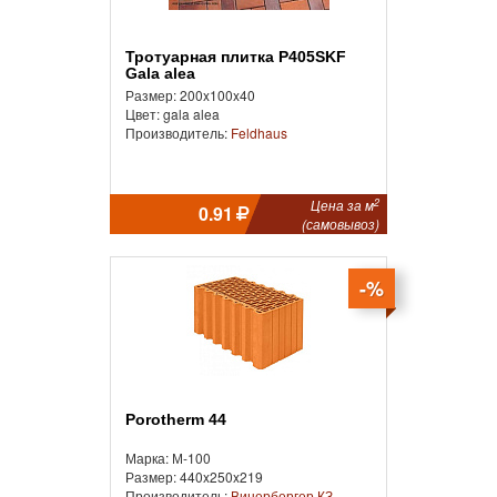
Тротуарная плитка P405SKF
Gala alea
Размер: 200x100x40
Цвет: gala alea
Производитель:
Feldhaus
2
Цена за м
0.91
(самовывоз)
-%
Porotherm 44
Марка: М-100
Размер: 440x250x219
Производитель:
Винербергер КЗ