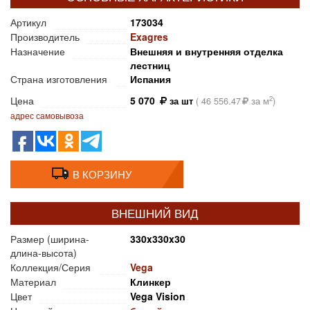
Артикул
173034
Производитель
Exagres
Назначение
Внешняя и внутренняя отделка
лестниц
Страна изготовления
Испания
Цена
5 070
2
за шт
(
46 556.47
за м
)
адрес самовывоза
В КОРЗИНУ
ВНЕШНИЙ ВИД
Размер (ширина-
330x330x30
длина-высота)
Коллекция/Серия
Vega
Материал
Клинкер
Цвет
Vega Vision