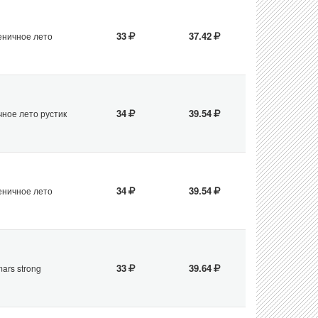
33
37.42
ничное лето
34
39.54
ное лето рустик
34
39.54
ничное лето
33
39.64
ars strong