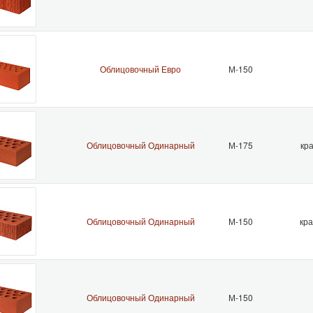
ия поставок завода охватывает всю Россию и страны ближнего зар
ерма является ассоциируемым членом Нижегородской Областной О
г. предприятие вошло в состав Ассоциации производителей керами
Облицовочный Евро
М-150
этого «Керма» является членом объединенной ГК «Кирпичная ко
дняшний день, производство кирпичной продукции завода происте
ат «Строма» (г. Брянск) и в АО «Керма» (г. Нижний Новгород).
Облицовочный Одинарный
М-175
кр
ный объем производства достиг отметки в 100 миллионов усл.шт.к
ия завода Керма активно используется во всех основных сферах с
Облицовочный Одинарный
М-150
кра
Облицовочный Одинарный
М-150