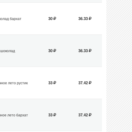
30
36.33
олад бархат
30
36.33
шоколад
33
37.42
ное лето рустик
33
37.42
ное лето бархат