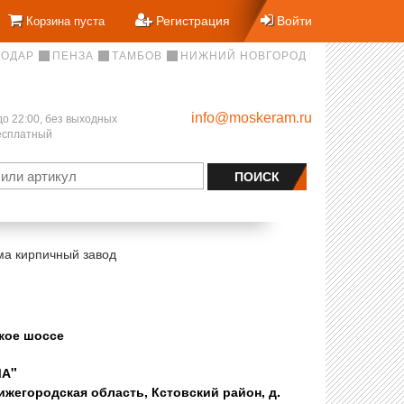
Регистрация
Войти
Корзина пуста
НОДАР
ПЕНЗА
ТАМБОВ
НИЖНИЙ НОВГОРОД
info@moskeram.ru
до 22:00, без выходных
бесплатный
ма кирпичный завод
кое шоссе
МА"
ижегородская область, Кстовский район, д.