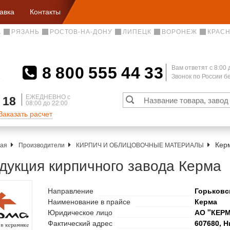
авка
Контакты
А
РЯЗАНЬ
РОСТОВ-НА-ДОНУ
ЛИПЕЦК
ВОРОНЕЖ
КРАС
8 800 555 44 33
Вам ответят c 8:00 
Звонок по России 
А
ЕЖЕДНЕВНО с
 18
08:00 до 22:00
Заказать расчет
Кер
ная
Производители
КИРПИЧ И ОБЛИЦОВОЧНЫЕ МАТЕРИАЛЫ
дукция кирпичного завода Керма
Направление
Горьковс
Наименование в прайсе
Керма
Юридическое лицо
АО "КЕР
Фактический адрес
607680, Н