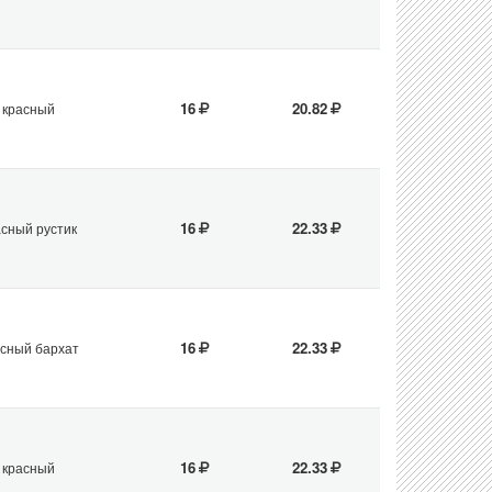
убежья.
рганизации Союза Архитекторов России.
ческих материалов России.
16
20.82
красный
мпания».
кает на двух производственных площадках – в ООО
16
22.33
асный рустик
ирпича ежегодно.
троительства.
16
22.33
сный бархат
16
22.33
красный