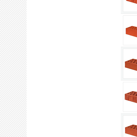
Географ
Завод К
В 2015 
Помимо 
На сего
«Комбин
Совокуп
Продукц