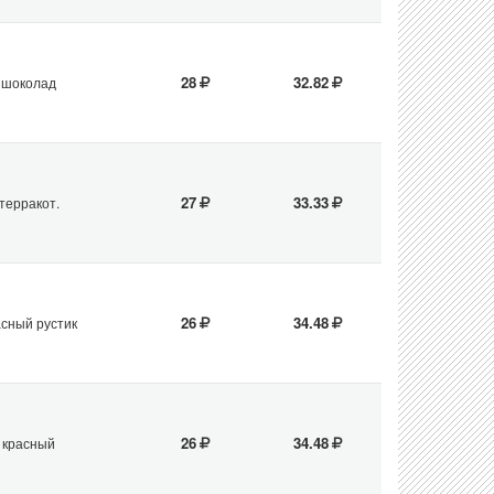
28
32.82
шоколад
27
33.33
терракот.
26
34.48
асный рустик
26
34.48
красный