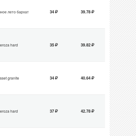
34
39.78
ное лето бархат
35
39.82
eroza hard
34
40.64
sset granite
37
42.78
eroza hard