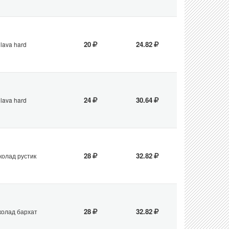
20
24.82
lava hard
24
30.64
lava hard
28
32.82
колад рустик
28
32.82
олад бархат