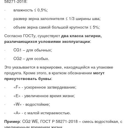
58271-2018:
· влажность ≤ 0,5%;
· размер зерна заполнителя ≤ 1/3 ширины шва;
· объем зерна самой большой крупности ≤ 5%;
Согласно ГОСТу, существуют
два класса затирки,
различающихся условиями эксплуатации
:
· CG1 – для обычных;
· CG2 – для особых.
Это указывается в маркировке, находящейся на упаковке
продукта. Кроме этого, в кратком обозначении
могут
присутствовать буквы
:
· «F» - ускоренное затвердевание;
· «Е» - увеличенное время жизни;
· «W» - водостойкие;
· «А» - с малой истираемостью.
Пример
: CG2 WE, ГОСТ Р 58271-2018 – смесь водостойкая, с
увеличенным временем жизни.